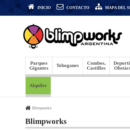
INICIO
CONTACTO
MAPA DEL S
Parques
Combos,
Deporti
Toboganes
Gigantes
Castillos
Obstác
Alquiler
Blimpworks
Blimpworks