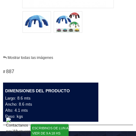
Mostrar todas las imágenes
887
#
DIMENSIONES DEL PRODUCTO
Largo: 8.6 mts
Ancho: 8.6 mts
Alto: 4.1 mts
Peso: kgs
ESCRIBINOS DE LUN A
VIER DE 9 A 18 HS